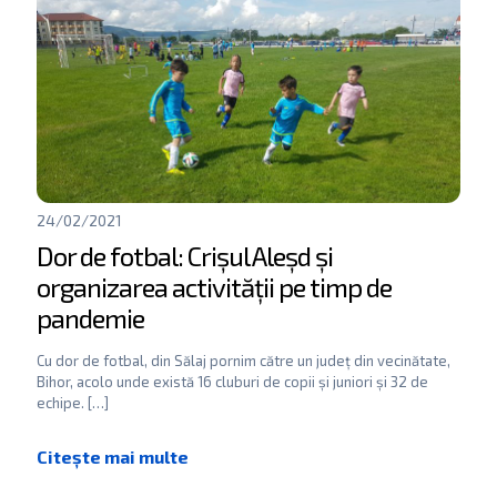
24/02/2021
Dor de fotbal: Crișul Aleșd și
organizarea activității pe timp de
pandemie
Cu dor de fotbal, din Sălaj pornim către un județ din vecinătate,
Bihor, acolo unde există 16 cluburi de copii și juniori și 32 de
echipe.
[…]