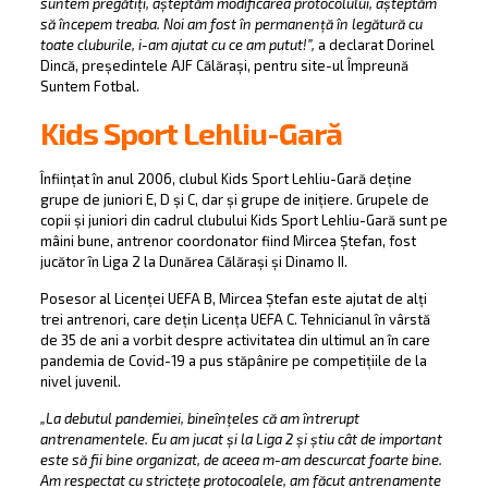
suntem pregătiți, așteptăm modificarea protocolului, așteptăm
să începem treaba. Noi am fost în permanență în legătură cu
toate cluburile, i-am ajutat cu ce am putut!”,
a declarat Dorinel
Dincă, președintele AJF Călărași, pentru site-ul Împreună
Suntem Fotbal.
Kids Sport Lehliu-Gară
Înființat în anul 2006, clubul Kids Sport Lehliu-Gară deține
grupe de juniori E, D și C, dar și grupe de inițiere. Grupele de
copii și juniori din cadrul clubului Kids Sport Lehliu-Gară sunt pe
mâini bune, antrenor coordonator fiind Mircea Ștefan, fost
jucător în Liga 2 la Dunărea Călărași și Dinamo II.
Posesor al Licenței UEFA B, Mircea Ștefan este ajutat de alți
trei antrenori, care dețin Licența UEFA C. Tehnicianul în vârstă
de 35 de ani a vorbit despre activitatea din ultimul an în care
pandemia de Covid-19 a pus stăpânire pe competițiile de la
nivel juvenil.
„La debutul pandemiei, bineînțeles că am întrerupt
antrenamentele. Eu am jucat și la Liga 2 și știu cât de important
este să fii bine organizat, de aceea m-am descurcat foarte bine.
Am respectat cu strictețe protocoalele, am făcut antrenamente