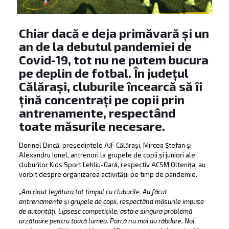
Chiar dacă e deja primăvară și un
an de la debutul pandemiei de
Covid-19, tot nu ne putem bucura
pe deplin de fotbal. În județul
Călărași, cluburile încearcă să îi
țină concentrați pe copii prin
antrenamente, respectând
toate măsurile necesare.
Dorinel Dincă, președintele AJF Călărași, Mircea Ștefan și
Alexandru Ionel, antrenori la grupele de copii și juniori ale
cluburilor Kids Sport Lehliu-Gară, respectiv ACSM Oltenița, au
vorbit despre organizarea activității pe timp de pandemie.
„Am ținut legătura tot timpul cu cluburile. Au făcut
antrenamente și grupele de copii, respectând măsurile impuse
de autorități. Lipsesc competițiile, asta e singura problemă
arzătoare pentru toată lumea. Parcă nu mai au răbdare. Noi