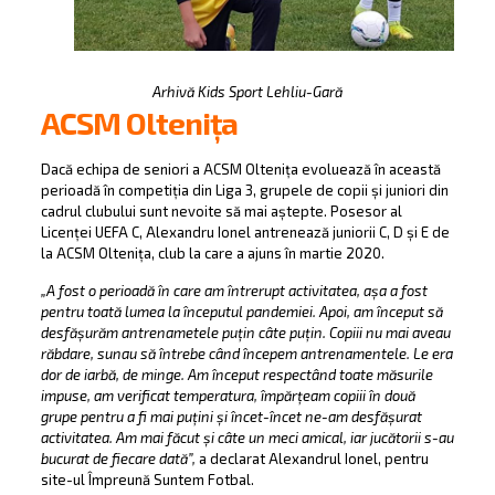
Arhivă Kids Sport Lehliu-Gară
ACSM Oltenița
Dacă echipa de seniori a ACSM Oltenița evoluează în această
perioadă în competiția din Liga 3, grupele de copii și juniori din
cadrul clubului sunt nevoite să mai aștepte. Posesor al
Licenței UEFA C, Alexandru Ionel antrenează juniorii C, D și E de
la ACSM Oltenița, club la care a ajuns în martie 2020.
„A fost o perioadă în care am întrerupt activitatea, așa a fost
pentru toată lumea la începutul pandemiei. Apoi, am început să
desfășurăm antrenametele puțin câte puțin. Copiii nu mai aveau
răbdare, sunau să întrebe când începem antrenamentele. Le era
dor de iarbă, de minge. Am început respectând toate măsurile
impuse, am verificat temperatura, împărțeam copiii în două
grupe pentru a fi mai puțini și încet-încet ne-am desfășurat
activitatea. Am mai făcut și câte un meci amical, iar jucătorii s-au
bucurat de fiecare dată”,
a declarat Alexandrul Ionel, pentru
site-ul Împreună Suntem Fotbal.