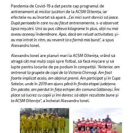
Pandemia de Covid-19 a dat peste cap programul de
antrenament al micilor jucători de la ACSM Oltenița, iar
efectele nu au încetat să apară.
„Cei mici sunt dornici să joace.
După perioada în care nu au făcut antrenamente, s-a observat
lipsa mișcării. Unii au pus câteva kilograme în plus, alții nu mai
aveau aceeași îndemânare. Apoi, dacă am reluat activitatea, și-
au mai intrat în ritm, au revenit la o formă mai bună”,
a spus
Alexandru Ionel.
Alexandru Ionel are planuri mari la ACSM Oltenița, vrând să
atragă cât mai mulți copii spre fotbal, să facă mișcare și să
lupte pentru locurile de pe podium în competiții.
“Anterior, am
antrenat la grupele de copii de la Victoria Chirnogi. Am fost
foarte implicat acolo, am obținut premii. Am participat și în Cupa
Satelor, unde în 2019 am ajuns până în finala etapei județene.
Din păcate, am pierdut în fața echipei din comuna Gălbinași. Îmi
place să lucrez cu copiii și îmi doresc să obțin rezultate bune și
la ACSM Oltenița”,
a încheiat Alexandru Ionel.