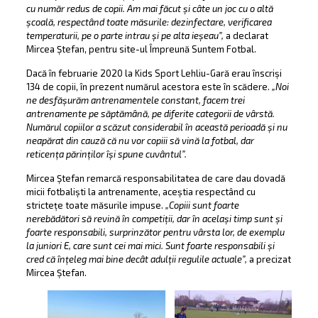
cu număr redus de copii. Am mai făcut și câte un joc cu o altă
școală, respectând toate măsurile: dezinfectare, verificarea
temperaturii, pe o parte intrau și pe alta ieșeau”,
a declarat
Mircea Ștefan, pentru site-ul Împreună Suntem Fotbal.
Dacă în februarie 2020 la Kids Sport Lehliu-Gară erau înscriși
134 de copii, în prezent numărul acestora este în scădere.
„Noi
ne desfășurăm antrenamentele constant, facem trei
antrenamente pe săptămână, pe diferite categorii de vârstă.
Numărul copiilor a scăzut considerabil în această perioadă și nu
neapărat din cauză că nu vor copiii să vină la fotbal, dar
reticența părinților își spune cuvântul”.
Mircea Ștefan remarcă responsabilitatea de care dau dovadă
micii fotbaliști la antrenamente, aceștia respectând cu
strictețe toate măsurile impuse.
„Copiii sunt foarte
nerebădători să revină în competiții, dar în același timp sunt și
foarte responsabili, surprinzător pentru vârsta lor, de exemplu
la juniori E, care sunt cei mai mici. Sunt foarte responsabili și
cred că înțeleg mai bine decât adulții regulile actuale”,
a precizat
Mircea Ștefan.