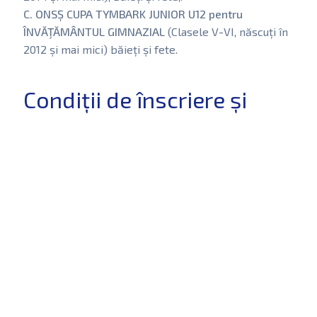
C. ONSȘ CUPA TYMBARK JUNIOR U12 pentru
ÎNVĂŢĂMÂNTUL GIMNAZIAL
(Clasele V-VI, născuți în
2012 și mai mici) băieți și fete.
Condiții de înscriere și
participare
Participarea în competiție este condiționată de
înscrierea școlilor până la data de 01.12.2025 prin
platforma electronică pusă la dispoziție de către
Federația Română de Fotbal, unde se vor completa
informațiile și câmpurile solicitate.
Sistemul de desfășurare