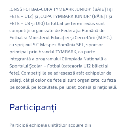
„ONSȘ FOTBAL-CUPA TYMBARK JUNIOR” (BĂIEȚI și
FETE – U12) și „CUPA TYMBARK JUNIOR” (BĂIEȚI și
FETE – U8 și U10) la fotbal pe teren redus sunt
competiții organizate de Federația Română de
Fotbal si Ministerul Educației și Cercetării (M.E.C.),
cu sprijinul S.C Maspex România SRL, sponsor
principal prin brandul TYMBARK, ca parte
integrantă a programului Olimpiada Națională a
Sportului Școlar – Fotbal (categoria U12 băieți și
fete). Competiţiile se adresează atât echipelor de
băieţi, cât şi celor de fete şi sunt organizate, cu faza
pe şcoală, pe localitate, pe județ, zonală şi naţională.
Participanți
Participă echipele unităților școlare din