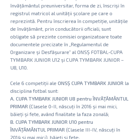
învățământul preuniversitar, forma de zi, înscriși în
registrul matricol al unității școlare pe care o
reprezintă. Pentru înscrierea în competiție, unitățile
de învățământ, prin conducătorii oficiali, sunt
obligate să prezinte comisiei organizatoare toate
documentele precizate în „Regulamentul de
Organizare și Desfășurare” al ONSȘ FOTBAL-CUPA
TYMBARK JUNIOR U12 și CUPA TYMBARK JUNIOR –
U8, U10.
Cele 6 competiții ale
ONSȘ CUPA TYMBARK JUNIOR
la
disciplina fotbal sunt:
A. CUPA TYMBARK JUNIOR U8 pentru ÎNVĂŢĂMÂNTUL
PRIMAR
(Clasele 0-II, născuți în 2016 și mai mici,
băieți și fete, având finalitate la faza zonală;
B. CUPA TYMBARK JUNIOR U10 pentru
ÎNVĂŢĂMÂNTUL PRIMAR
(Clasele III-IV, născuți în
2014 și mai mici), băieți și fete;.