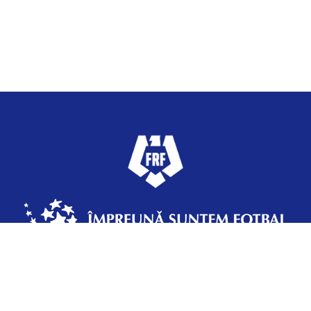
Federația Română de Fotbal
Strada Vasile Şerbănică 12, Sector 2,
Bucureşti, România, +4 031 433 70 37 | frf@frf.ro