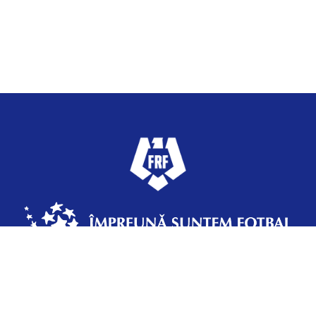
Federația Română de Fotbal
Strada Vasile Şerbănică 12, Sector 2,
Bucureşti, România, +4 031 433 70 37 | frf@frf.ro