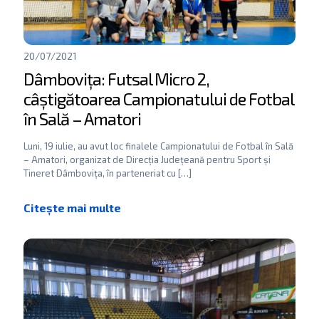
20/07/2021
Dâmbovița: Futsal Micro 2,
câștigătoarea Campionatului de Fotbal
în Sală – Amatori
Luni, 19 iulie, au avut loc finalele Campionatului de Fotbal în Sală
– Amatori, organizat de Direcția Județeană pentru Sport și
Tineret Dâmbovița, în parteneriat cu
[…]