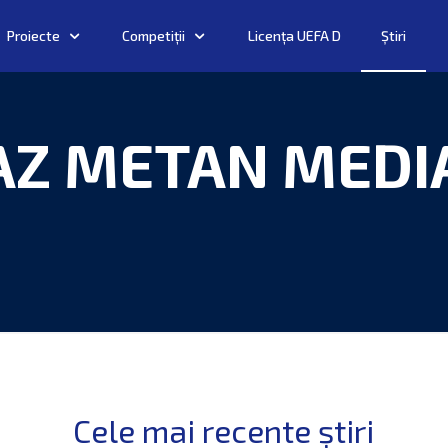
Proiecte
Competiții
Licența UEFA D
Știri
AZ METAN MEDI