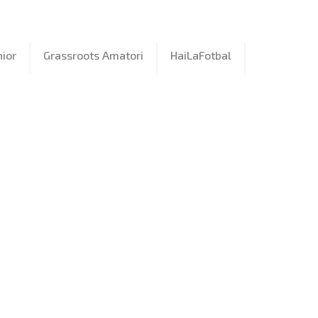
ior
Grassroots Amatori
HaiLaFotbal