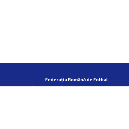
Federația Română de Fotbal
Strada Vasile Şerbănică 12, Sector 2,
Bucureşti, România, +4 031 433 70 37 | frf@frf.ro