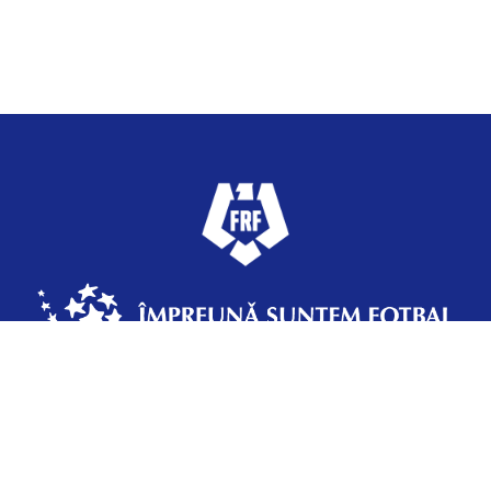
Federația Română de Fotbal
Strada Vasile Şerbănică 12, Sector 2,
Bucureşti, România, +4 031 433 70 37 | frf@frf.ro