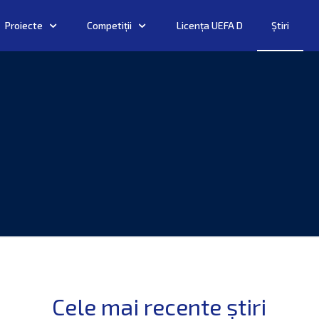
Proiecte
Competiții
Licența UEFA D
Știri