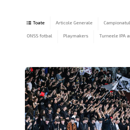
Articole Generale
Campionatul 
ONSS fotbal
Playmakers
Turneele IPA 