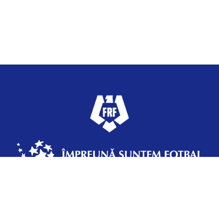
Federația Română de Fotbal
Strada Vasile Şerbănică 12, Sector 2,
Bucureşti, România, +4 031 433 70 37 | frf@frf.ro