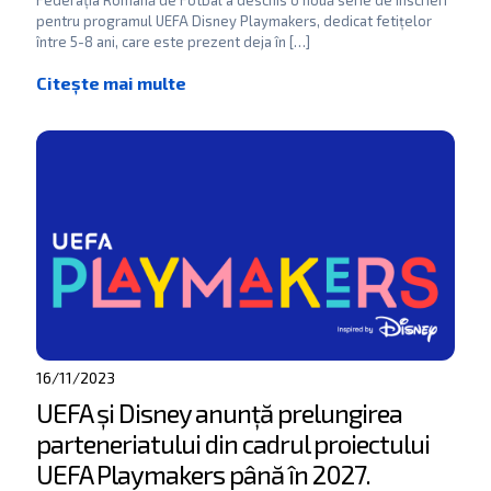
Federația Română de Fotbal a deschis o nouă serie de înscrieri
pentru programul UEFA Disney Playmakers, dedicat fetițelor
între 5-8 ani, care este prezent deja în
[…]
16/11/2023
UEFA și Disney anunță prelungirea
parteneriatului din cadrul proiectului
UEFA Playmakers până în 2027.