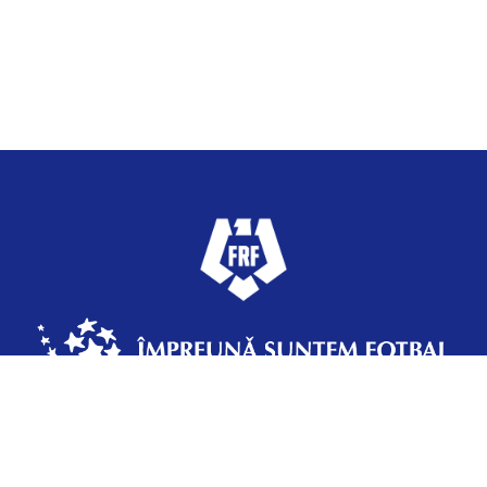
Federația Română de Fotbal
Strada Vasile Şerbănică 12, Sector 2,
Bucureşti, România, +4 031 433 70 37 | frf@frf.ro