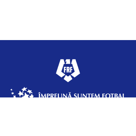
Federația Română de Fotbal
Strada Vasile Şerbănică 12, Sector 2,
Bucureşti, România, +4 031 433 70 37 | frf@frf.ro