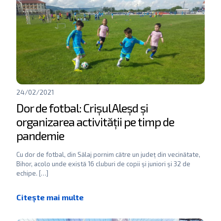
24/02/2021
Dor de fotbal: Crișul Aleșd și
organizarea activității pe timp de
pandemie
Cu dor de fotbal, din Sălaj pornim către un județ din vecinătate,
Bihor, acolo unde există 16 cluburi de copii și juniori și 32 de
echipe.
[…]