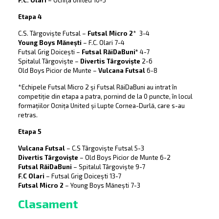
F.C. Olari
– Ocnița United 10-5
Etapa 4
C.S. Târgoviște Futsal –
Futsal Micro 2
* 3-4
Young Boys Mănești
– F.C. Olari 7-4
Futsal Grig Doicești –
Futsal RăiDaBuni*
4-7
Spitalul Târgoviște –
Divertis Târgoviște
2-6
Old Boys Picior de Munte –
Vulcana Futsal
6-8
*Echipele Futsal Micro 2 și Futsal RăiDaBuni au intrat în
competiție din etapa a patra, pornind de la 0 puncte, în locul
formațiilor Ocnița United și Lupte Cornea-Durlă, care s-au
retras.
Etapa 5
Vulcana Futsal
– C.S Târgoviște Futsal 5-3
Divertis Târgoviște
– Old Boys Picior de Munte 6-2
Futsal RăiDaBuni
– Spitalul Târgoviște 9-7
F.C Olari
– Futsal Grig Doicești 13-7
Futsal Micro 2
– Young Boys Mănești 7-3
Clasament