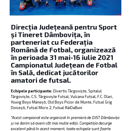
Direcția Județeană pentru Sport
și Tineret Dâmbovița, în
parteneriat cu Federația
Română de Fotbal, organizează
în perioada 31 mai-16 iulie 2021
Campionatul Județean de Fotbal
în Sală, dedicat jucătorilor
amatori de futsal.
Echipele participante:
Divertis Târgoviște, Spitalul
Târgoviște, C.S. Târgoviște Futsal, Vulcana Futsal, F.C. Olari,
Young Boys Mănești, Old Boys Picior de Munte, Futsal Grig
Doicești, Futsal Micro 2, Futsal RăiDaBuni
“Acest campionat este organizat în premieră de DJST Dâmbovița
și ne dorim să avem cât mai multe ediții. Competiția decurge
excelent până în acest moment, toate echipele sunt foarte