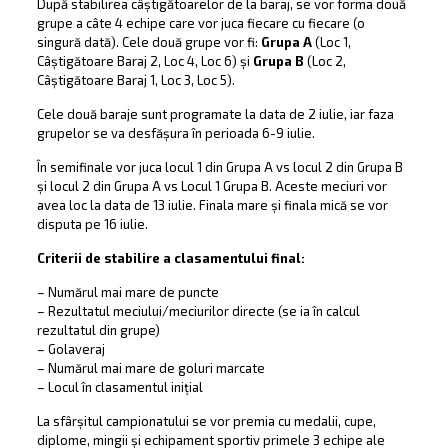
După stabilirea câștigătoarelor de la baraj, se vor forma două
grupe a câte 4 echipe care vor juca fiecare cu fiecare (o
singură dată). Cele două grupe vor fi:
Grupa A
(Loc 1,
Câștigătoare Baraj 2, Loc 4, Loc 6) și
Grupa B
(Loc 2,
Câștigătoare Baraj 1, Loc 3, Loc 5).
Cele două baraje sunt programate la data de 2 iulie, iar faza
grupelor se va desfășura în perioada 6-9 iulie.
În semifinale vor juca locul 1 din Grupa A vs locul 2 din Grupa B
și locul 2 din Grupa A vs Locul 1 Grupa B. Aceste meciuri vor
avea loc la data de 13 iulie. Finala mare și finala mică se vor
disputa pe 16 iulie.
Criterii de stabilire a clasamentului final:
– Numărul mai mare de puncte
– Rezultatul meciului/meciurilor directe (se ia în calcul
rezultatul din grupe)
– Golaveraj
– Numărul mai mare de goluri marcate
– Locul în clasamentul inițial
La sfârșitul campionatului se vor premia cu medalii, cupe,
diplome, mingii și echipament sportiv primele 3 echipe ale