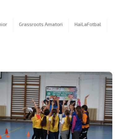
ior
Grassroots Amatori
HaiLaFotbal