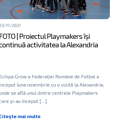
03/11/2021
FOTO | Proiectul Playmakers își
continuă activitatea la Alexandria
Echipa Grow a Federației Române de Fotbal a
început luna noiembrie cu o vizită la Alexandria,
unde se află unul dintre centrele Playmakers
care și-au început
[…]