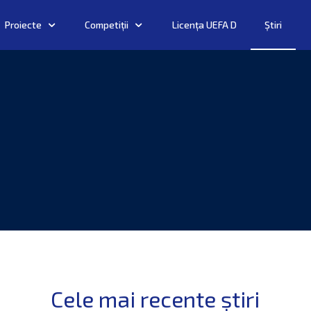
Proiecte
Competiții
Licența UEFA D
Știri