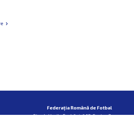
Federația Română de Fotbal
Strada Vasile Şerbănică 12, Sector 2,
Bucureşti, România, +4 031 433 70 37 | frf@frf.ro