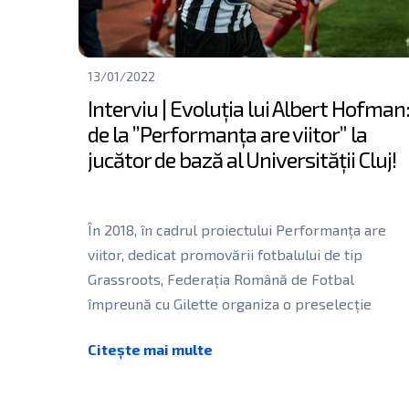
13/01/2022
Interviu | Evoluția lui Albert Hofman
de la ”Performanța are viitor” la
jucător de bază al Universității Cluj!
În 2018, în cadrul proiectului Performanța are
viitor, dedicat promovării fotbalului de tip
Grassroots, Federația Română de Fotbal
împreună cu Gilette organiza o preselecție
pentru tinerii
[…]