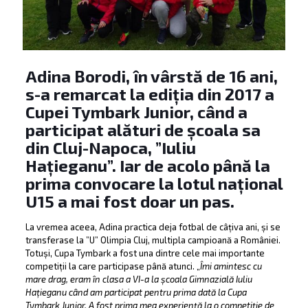
Adina Borodi, în vârstă de 16 ani,
s-a remarcat la ediția din 2017 a
Cupei Tymbark Junior, când a
participat alături de școala sa
din Cluj-Napoca, ”Iuliu
Hațieganu”. Iar de acolo până la
prima convocare la lotul național
U15 a mai fost doar un pas.
La vremea aceea, Adina practica deja fotbal de câțiva ani, și se
transferase la ”U” Olimpia Cluj, multipla campioană a României.
Totuși, Cupa Tymbark a fost una dintre cele mai importante
competiții la care participase până atunci. „
Îmi amintesc cu
mare drag, eram în clasa a VI-a la școala Gimnazială Iuliu
Hațieganu când am participat pentru prima dată la Cupa
Tymbark Junior. A fost prima mea experiență la o competiție de