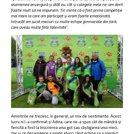
asemenea anvergură și atât eu, cât și colegele mele ne-am dorit
foarte mult să ne impunem. Țin minte că a fost prima competiție
mai mare la care am participat și eram foarte emoționată,
întrucât am jucat meciuri cu multe echipe gimnaziale din țară,
care aveau multe fete talentate
”.
Amintirile ne trezesc, în general, un mix de sentimente. Acest
lucru ni l-a confirmat și Adina, care ne-a spus cât de mândră și
fericită a fost la înscrierea unui gol sau câștigarea unui meci,
dar și ce dezamăgire a simțit atunci când echipa sa a pierdut.