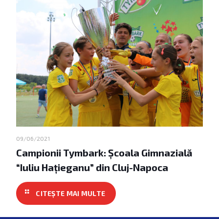
09/06/2021
Campionii Tymbark: Școala Gimnazială
“Iuliu Hațieganu” din Cluj-Napoca