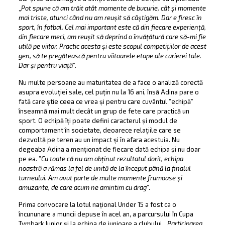
„
Pot spune că am trăit atât momente de bucurie, cât și momente
mai triste, atunci când nu am reușit să câștigăm. Dar e firesc în
sport, în fotbal. Cel mai important este că din fiecare experiență,
din fiecare meci, am reușit să deprind o învățătură care să-mi fie
utilă pe viitor. Practic acesta și este scopul competițiilor de acest
gen, să te pregătească pentru viitoarele etape ale carierei tale.
Dar și pentru viață
”.
Nu multe persoane au maturitatea de a face o analiză corectă
asupra evoluției sale, cel puțin nu la 16 ani, însă Adina pare o
fată care știe ceea ce vrea și pentru care cuvântul ”echipă”
înseamnă mai mult decât un grup de fete care practică un
sport. O echipă îți poate defini caracterul și modul de
comportament în societate, deoarece relațiile care se
dezvoltă pe teren au un impact și în afara acestuia. Nu
degeaba Adina a menționat de fiecare dată echipa și nu doar
pe ea. ”
Cu toate că nu am obținut rezultatul dorit, echipa
noastră a rămas la fel de unită de la început până la finalul
turneului. Am avut parte de multe momente frumoase și
amuzante, de care acum ne amintim cu drag
”.
Prima convocare la lotul național Under 15 a fost ca o
încununare a muncii depuse în acel an, a parcursului în Cupa
Tymbark Junior și la echipa de junioare a clubului. „
Participarea