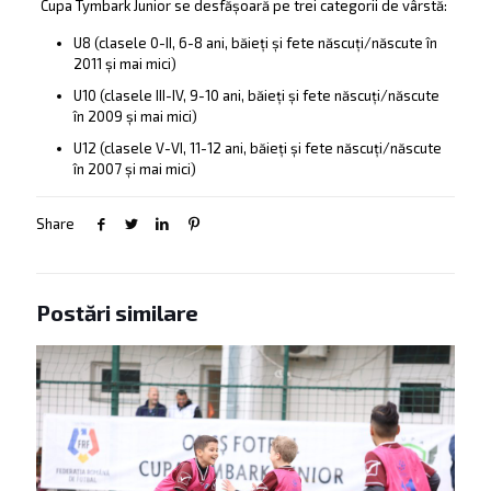
Cupa Tymbark Junior se desfășoară pe trei categorii de vârstă:
U8 (clasele 0-II, 6-8 ani, băieți și fete născuți/născute în
2011 și mai mici)
U10 (clasele III-IV, 9-10 ani, băieți și fete născuți/născute
în 2009 și mai mici)
U12 (clasele V-VI, 11-12 ani, băieți și fete născuți/născute
în 2007 și mai mici)
Share