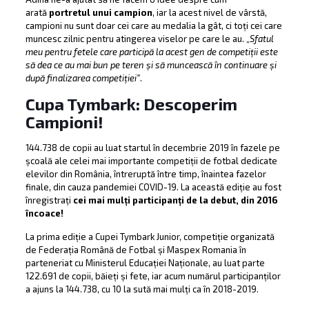
arată
portretul unui campion
, iar la acest nivel de vârstă,
campioni nu sunt doar cei care au medalia la gât, ci toți cei care
muncesc zilnic pentru atingerea viselor pe care le au. „
Sfatul
meu pentru fetele care participă la acest gen de competiții este
să dea ce au mai bun pe teren și să muncească în continuare și
după finalizarea competiției”
.
Cupa Tymbark:
Descoperim
Campioni!
144.738 de copii au luat startul în decembrie 2019 în fazele pe
școală ale celei mai importante competiții de fotbal dedicate
elevilor din România, întreruptă între timp, înaintea fazelor
finale, din cauza pandemiei COVID-19. La această ediție au fost
înregistrați
cei mai mulți participanți de la debut, din 2016
încoace!
La prima ediție a Cupei Tymbark Junior, competiție organizată
de Federația Română de Fotbal și Maspex Romania în
parteneriat cu Ministerul Educației Naționale, au luat parte
122.691 de copii, băieți și fete, iar acum numărul participanților
a ajuns la 144.738, cu 10 la sută mai mulți ca în 2018-2019.