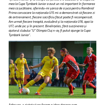
mea la Cupa Tymbark Junior a avut un rol important în formarea
mea ca jucătoare, oferindu-mi șansa de a juca pentru România!
Prima convocare la naționala U15 mi-a demonstrat că fiecare zi
de antrenament, fiecare sacrificiu făcut poate fi recompensat.
Am urmat fiecare treaptă, evoluând și la naționala U16, apoi la
U17, unde joc și în prezent. Bineînțeles, fără susținerea și
ajutorul clubului ”U” Olimpia Cluj n-aș fi putut ajunge la Cupa
Tymbark Junior
”.
Adina ne-a ajutat să ne facem o idee despre cum