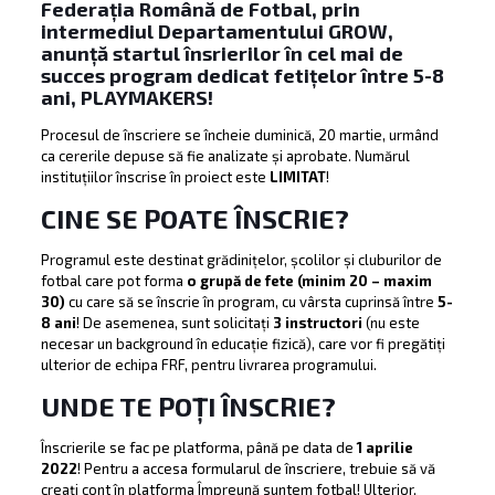
Federația Română de Fotbal, prin
intermediul Departamentului GROW,
anunță startul însrierilor în cel mai de
succes program dedicat fetițelor între 5-8
ani,
PLAYMAKERS
!
Procesul de înscriere se încheie duminică, 20 martie, urmând
ca cererile depuse să fie analizate și aprobate. Numărul
instituțiilor înscrise în proiect este
LIMITAT
!
CINE SE POATE ÎNSCRIE?
Programul este destinat grădinițelor, școlilor și cluburilor de
fotbal care pot forma
o grupă de fete (minim 20 – maxim
30)
cu care să se înscrie în program, cu vârsta cuprinsă între
5-
8 ani
! De asemenea, sunt solicitați
3 instructori
(nu este
necesar un background în educație fizică), care vor fi pregătiți
ulterior de echipa FRF, pentru livrarea programului.
UNDE TE POȚI ÎNSCRIE?
Înscrierile se fac pe platforma, până pe data de
1 aprilie
2022
! Pentru a accesa formularul de înscriere, trebuie să vă
creați cont în platforma Împreună suntem fotbal! Ulterior,