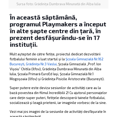
Sursa foto: Grădinița Dumbrava Minunată din Alba Iulia
În această săptămână,
programul Playmakers a început
în alte șapte centre din țară, în
prezent desfășurându-se în 17
instituții.
Mult așteptat de către fetițe, proiectul dedicat dezvoltării
fotbalului feminin a luat startul și la
Școala Gimnazială Nr.162
București
,
Grădinița Nr.3 Vaslui
, Școala Gimnazială „Prof. Ion
Vișoiu” Chitila (Ilfov), Grădinița Dumbrava Minunată din Alba
Iulia, Școala Primară EuroEd Iași, Școala Gimnazială Nr.1
Mogoșoaia (Ilfov) și Grădinița Pisicile Aristocrate (București).
Super putere este deviza sesiunilor de activități care au la
bază povestea din filmul Incredibilii 2! Cu ajutorul personajelor
care dețin super puteri, fetițele descoperă tainele fotbalului,
socializează și leagă prietenii, iar imaginile vorbesc de la sine.
Vezi mai jos imagini de la sesiunile de activități desfășurate în
această săptămână!