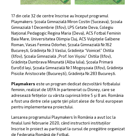
17 din cele 32 de centre înscrise au început programul
Playmakers: Școala Gimnazială Miron Costin (Suceava), Școala
Gimnazială 1 Decembrie (Ilfov), LPS Cetate Deva, Colegiu
Național Pedagogic Regina Maria (Deva), ACS Fotbal Feminin
Baia Mare, Universitatea Olimpia Cluj, ACS Vulpițele Galbene
Roman, Vasas Femina Odorhei, Școala Gimnazială Nr.162
București, Grădinița Nr.3 Vaslui, Grădinița “Voinicel” Chitila
(Ilfov), Școala Gimnazială „Prof. Ion Vișoiu” Chitila (Ilfov),
Grădinița Dumbrava Minunată (Alba Iulia), Școala Primară
EuroEd Iași, Școala Gimnazială Nr.1 Mogoșoaia (Ilfov), Grădinița
Pisicile Aristocrate (București), Grădinița Nr.283 București.
Playmakers
este un program dedicat dezvoltării fotbalului
feminin, realizat de UEFA în parteneriat cu Disney, care se
adresează fetițelor cu vârsta cuprinsă între 5 și 8 ani. România
a fost una dintre cele șapte țări pilot alese de forul european
pentru implementarea proiectului.
Lansarea programului Playmakers în România a avut loc la
finalul lunii februarie 2020, când instructorii instituțiilor
înscrise în proiect au participat la cursul de pregătire organizat
de Federația Română de Fotbal.