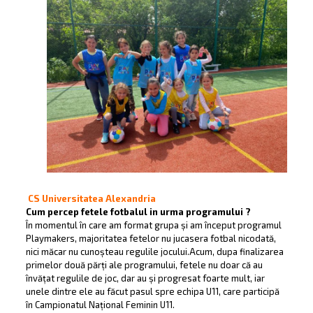
CS Universitatea Alexandria
Cum percep fetele fotbalul in urma programului ?
În momentul în care am format grupa și am început programul
Playmakers, majoritatea fetelor nu jucasera fotbal nicodată,
nici măcar nu cunoșteau regulile jocului.Acum, dupa finalizarea
primelor două părți ale programului, fetele nu doar că au
învățat regulile de joc, dar au și progresat foarte mult, iar
unele dintre ele au făcut pasul spre echipa U11, care participă
în Campionatul Național Feminin U11.