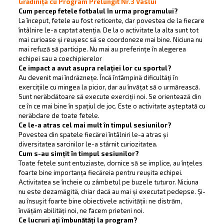
Grădinița cu Program Prelungit Nr.3 Vaslui
Cum percep fetele fotbalul în urma programului?
La început, fetele au fost reticente, dar povestea de la fiecare
întâlnire le-a captat atenția. De la o activitate la alta sunt tot
mai curioase și reușesc să se coordoneze mai bine. Niciuna nu
mai refuză să participe. Nu mai au preferințe în alegerea
echipei sau a coechipierelor
Ce impact a avut asupra relației lor cu sportul?
Au devenit mai îndrăznețe. Încă întâmpină dificultăți în
exercițiile cu mingea la picior, dar au învățat să o urmărească.
Sunt nerăbdătoare să execute exerciții noi. Se orientează din
ce în ce mai bine în spațiul de joc. Este o activitate așteptată cu
nerăbdare de toate fetele.
Ce le-a atras cel mai mult în timpul sesiunilor?
Povestea din spatele fiecărei întâlniri le-a atras și
diversitatea sarcinilor le-a stârnit curiozitatea.
Cum s-au simțit în timpul sesiunilor?
Toate fetele sunt entuziaste, dornice să se implice, au înțeles
foarte bine importanța fiecăreia pentru reușita echipei.
Activitatea se încheie cu zâmbetul pe buzele tuturor. Niciuna
nu este dezamăgită, chiar dacă au mai și executat pedepse. Și-
au însușit foarte bine obiectivele activității: ne distrăm,
învățăm abilități noi, ne facem prieteni noi.
Ce lucruri ați îmbunătăți la program?