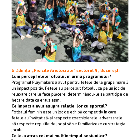
Grădinița „Pisicile Aristocrate” sectorul 4 , București
Cum percep fetele fotbalul în urma programului?
Programul Playmakers a avut pentru fetele de la grupa mare 3
un impact pozitiv. Fetele au perceput fotbalul ca pe un joc de
relaxare care le face plăcere, determinându-le să participe de
fiecare data cu entuziasm .
Ce impact a avut asupra relației lor cu sportul?
Fotbalul feminin este un joc de echipă competitiv în care
fetele au învățat să-și respecte coechipierele, adversarele,
să respecte regulile de joc și să se familiarizeze cu strategia
jocului.
Ce le-a atras cel mai mult în timpul sesiunilor?