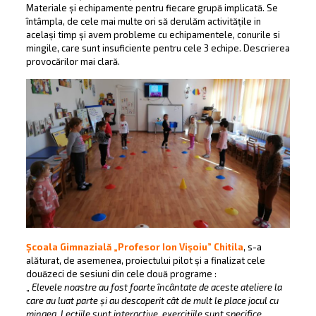
Materiale și echipamente pentru fiecare grupă implicată. Se
întâmpla, de cele mai multe ori să derulăm activitățile in
același timp și avem probleme cu echipamentele, conurile si
mingile, care sunt insuficiente pentru cele 3 echipe. Descrierea
provocărilor mai clară.
Școala Gimnazială „Profesor Ion Vișoiu” Chitila
, s-a
alăturat, de asemenea, proiectului pilot și a finalizat cele
douăzeci de sesiuni din cele două programe :
„
Elevele noastre au fost foarte încântate de aceste ateliere la
care au luat parte și au descoperit cât de mult le place jocul cu
mingea. Lecțiile sunt interactive, exercițiile sunt specifice