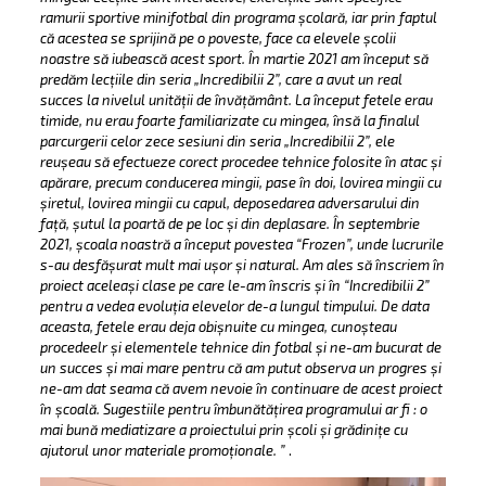
ramurii sportive minifotbal din programa școlară, iar prin faptul
că acestea se sprijină pe o poveste, face ca elevele școlii
noastre să iubească acest sport. În martie 2021 am început să
predăm lecțiile din seria „Incredibilii 2”, care a avut un real
succes la nivelul unității de învățământ. La început fetele erau
timide, nu erau foarte familiarizate cu mingea, însă la finalul
parcurgerii celor zece sesiuni din seria „Incredibilii 2”, ele
reușeau să efectueze corect procedee tehnice folosite în atac și
apărare, precum conducerea mingii, pase în doi, lovirea mingii cu
șiretul, lovirea mingii cu capul, deposedarea adversarului din
față, șutul la poartă de pe loc și din deplasare. În septembrie
2021, școala noastră a început povestea “Frozen”, unde lucrurile
s-au desfășurat mult mai ușor și natural. Am ales să înscriem în
proiect aceleași clase pe care le-am înscris și în “Incredibilii 2”
pentru a vedea evoluția elevelor de-a lungul timpului. De data
aceasta, fetele erau deja obișnuite cu mingea, cunoșteau
procedeelr și elementele tehnice din fotbal și ne-am bucurat de
un succes și mai mare pentru că am putut observa un progres și
ne-am dat seama că avem nevoie în continuare de acest proiect
în școală.
Sugestiile pentru îmbunătățirea programului ar fi : o
mai bună mediatizare a proiectului prin școli și grădinițe cu
ajutorul unor materiale promoționale. ”
.