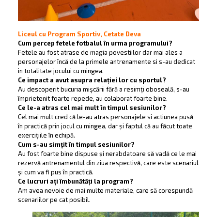
Liceul cu Program Sportiv, Cetate Deva
Cum percep fetele fotbalul în urma programului?
Fetele au fost atrase de magia povestiilor dar mai ales a
personajelor încă de la primele antrenamente si s-au dedicat
in totalitate jocului cu mingea.
Ce impact a avut asupra relației lor cu sportul?
Au descoperit bucuria mișcării fără a resimți oboseală, s-au
împrietenit foarte repede, au colaborat foarte bine.
Ce le-a atras cel mai mult în timpul sesiunilor?
Cel mai mult cred că le-au atras personajele si actiunea pusă
în practică prin jocul cu mingea, dar și faptul că au făcut toate
exercițiile în echipă.
Cum s-au simțit în timpul sesiunilor?
Au fost foarte bine dispuse și nerabdatoare să vadă ce le mai
rezervă antrenamentul din ziua respectivă, care este scenariul
și cum va fi pus în practică.
Ce lucruri ați îmbunătăți la program?
Am avea nevoie de mai multe materiale, care să corespundă
scenariilor pe cat posibil.