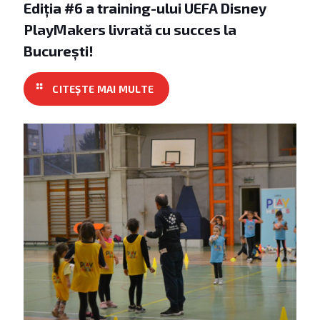
Ediția #6 a training-ului UEFA Disney
PlayMakers livrată cu succes la
București!