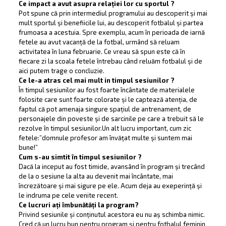
Ce impact a avut asupra relației lor cu sportul ?
Pot spune că prin intermediul programului au descoperit și mai
mult sportul și benefiicile lui, au descoperit fotbalul și partea
frumoasa a acestuia. Spre exemplu, acum în perioada de iarnă
fetele au avut vacanță de la fotbal, urmând să reluam
activitatea în luna februarie. Ce vreau să spun este că în
fiecare zi la scoala fetele întrebau când reluăm fotbalul și de
aici putem trage o concluzie.
Ce le-a atras cel mai mult in timpul sesiunilor ?
În timpul sesiunilor au fost foarte încântate de materialele
folosite care sunt foarte colorate și le captează atenția, de
faptul că pot amenaja singure spațiul de antrenament, de
personajele din poveste și de sarcinile pe care a trebuit să le
rezolve în timpul sesiunilor.Un alt lucru important, cum zic
fetele:”domnule profesor am învățat multe și suntem mai
bune!”
Cum s-au simtit în timpul sesiunilor ?
Dacă la inceput au fost timide, avansând în program și trecând
de la o sesiune la alta au devenit mai încântate, mai
încrezătoare și mai sigure pe ele. Acum deja au exeperință și
le indruma pe cele venite recent.
Ce lucruri ați îmbunătăți la program?
Privind sesiunile și conținutul acestora eu nu aș schimba nimic.
Cred că un lucru bun pentru program și pentru fotbalul feminin