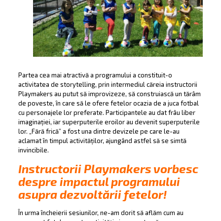
Partea cea mai atractivă a programului a constituit-o
activitatea de storytelling, prin intermediul căreia instructorii
Playmakers au putut să improvizeze, să construiască un tărâm
de poveste, în care să le ofere fetelor ocazia de a juca fotbal
cu personajele lor preferate. Participantele au dat frâu liber
imaginației, iar superputerile eroilor au devenit superputerile
lor. „Fără frică” a fost una dintre devizele pe care le-au
aclamat în timpul activităților, ajungând astfel să se simtă
invincibile.
Instructorii Playmakers vorbesc
despre impactul programului
asupra dezvoltării fetelor!
În urma încheierii sesiunilor, ne-am dorit să aflăm cum au