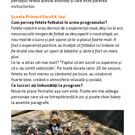
perceput fetele aceste activități și care este părerea
instructorilor.
Școala Primară EuroEd, Iași
Cum percep fetele fotbalul în urma programului?
Fetele noastre erau dornice de o experiență nouă, deși nu le era
necunoscută mingea de fotbal au descoperit o nouă etapă, un
nou mod de a lucra și pot spune că le-a placut foarte mult. A
fost o experiență pozitivă, au învățat că fotbalul nu trebuie să
fie brutal sau doar un sport al băieților și ăsta a fost un mare
plus
.
Ce le-a atras cel mai mult?
”
Faptul că am lucrat cu supereroi și
că s-au simtit valorizate
”. Pe toată durata celor 20 de sesiuni,
fetele au fost mereu cu zâmbetul pe buze, au colaborat
foarte bine, creând o atmosferă relaxată și jovială.
Ce lucruri ați îmbunătăți la program?
Nouă ne place formatul așa cum este. Poate am mai adăuga
personaje care să se întrepătrundă în joc și poate chiar băieți
la anumite paragrafe.