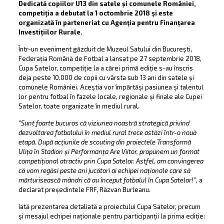
Dedicată copiilor U13 din satele și comunele României,
competiția a debutat la 1 octombrie 2018 și este
organizată în parteneriat cu Agenția pentru Finanțarea
Investițiilor Rurale.
Într-un eveniment găzduit de Muzeul Satului din București,
Federația Română de Fotbal a lansat pe 27 septembrie 2018,
Cupa Satelor, competiție la a cărei primă ediție s-au înscris
deja peste 10.000 de copii cu vârsta sub 13 ani din satele și
comunele României. Aceștia vor împărtăși pasiunea și talentul
lor pentru fotbal în fazele locale, regionale și finale ale Cupei
Satelor, toate organizate în mediul rural.
“Sunt foarte bucuros că viziunea noastră strategică privind
dezvoltarea fotbalului în mediul rural trece astăzi într-o nouă
etapă. După acțiunile de scouting din proiectele Transformă
Ulița în Stadion și Performanța Are Viitor, propunem un format
competițional atractiv prin Cupa Satelor. Astfel, am convingerea
că vom regăsi peste ani jucători ai echipei naționale care să
mărturisească mândri că au început fotbalul în Cupa Satelor!”
, a
declarat președintele FRF, Răzvan Burleanu.
Iată prezentarea detaliată a proiectului Cupa Satelor, precum
și mesajul echipei naționale pentru participanții la prima ediție: