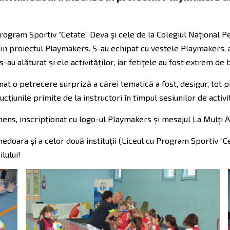
u Program Sportiv “Cetate” Deva și cele de la Colegiul Național 
din proiectul Playmakers. S-au echipat cu vestele Playmakers, a
u alăturat și ele activităților, iar fetițele au fost extrem d
urmat o petrecere surpriză a cărei tematică a fost, desigur, to
cțiunile primite de la instructori în timpul sesiunilor de activi
imens, inscripționat cu logo-ul Playmakers și mesajul La Mulți A
edoara și a celor două instituții (Liceul cu Program Sportiv “
lului!