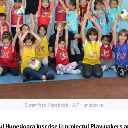
Sursa foto: Facebook - AJF Hunedoara
țul Hunedoara înscrise în proiectul Playmakers a