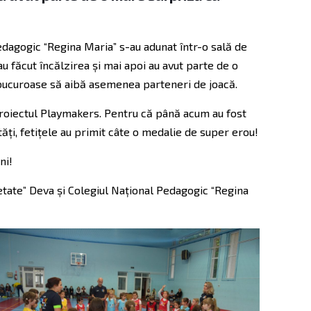
Pedagogic “Regina Maria” s-au adunat într-o sală de
u făcut încălzirea și mai apoi au avut parte de o
e bucuroase să aibă asemenea parteneri de joacă.
t proiectul Playmakers. Pentru că până acum au fost
tăți, fetițele au primit câte o medalie de super erou!
ni!
Cetate” Deva și Colegiul Național Pedagogic “Regina