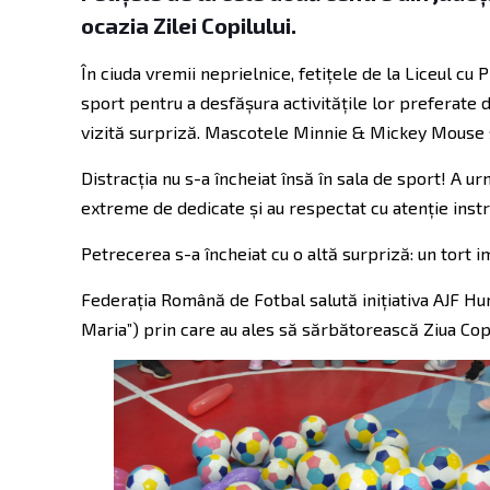
ocazia Zilei Copilului.
În ciuda vremii neprielnice, fetițele de la Liceul c
sport pentru a desfășura activitățile lor preferate 
vizită surpriză. Mascotele Minnie & Mickey Mouse s-a
Distracția nu s-a încheiat însă în sala de sport! A 
extreme de dedicate și au respectat cu atenție instru
Petrecerea s-a încheiat cu o altă surpriză: un tort 
Federația Română de Fotbal salută inițiativa AJF Hun
Maria”) prin care au ales să sărbătorească Ziua Copi